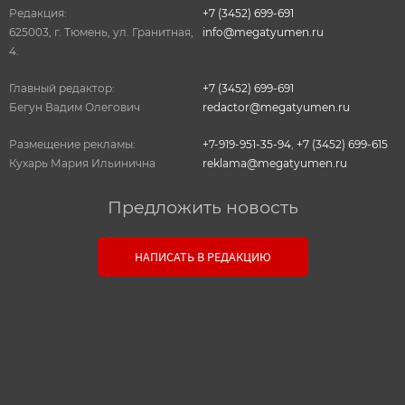
Редакция:
+7 (3452) 699-691
625003, г. Тюмень, ул. Гранитная,
info@megatyumen.ru
4.
Главный редактор:
+7 (3452) 699-691
Бегун Вадим Олегович
redactor@megatyumen.ru
Размещение рекламы:
+7-919-951-35-94
,
+7 (3452) 699-615
Кухарь Мария Ильинична
reklama@megatyumen.ru
Предложить новость
Связь с редакцией
НАПИСАТЬ В РЕДАКЦИЮ
Оставьте свои настоящие контактные данные,
чтобы редакция могла с вами связаться. В случае
необходимости, гарантируем анонимность.
Ваш номер телефона или E-mail: