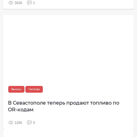
3026
1
бензин
топливо
В Севастополе теперь продают топливо по
OR-кодам
1256
0