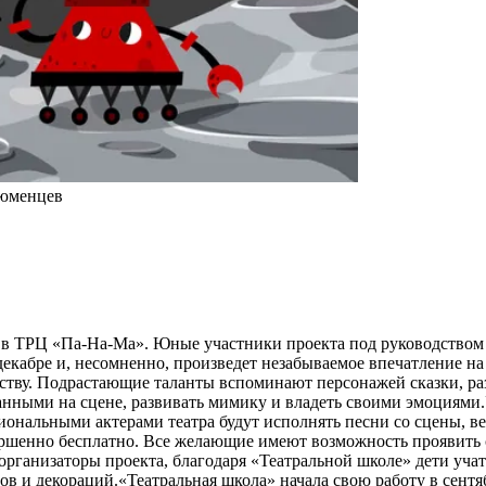
тюменцев
 в ТРЦ «Па-На-Ма». Юные участники проекта под руководством 
екабре и, несомненно, произведет незабываемое впечатление на
терству. Подрастающие таланты вспоминают персонажей сказки,
ванными на сцене, развивать мимику и владеть своими эмоциями.
сиональными актерами театра будут исполнять песни со сцены, в
ершенно бесплатно. Все желающие имеют возможность проявить с
 организаторы проекта, благодаря «Театральной школе» дети уча
в и декораций.«Театральная школа» начала свою работу в сентяб