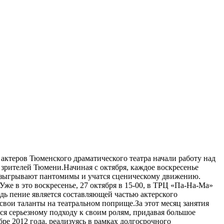
актеров Тюменского драматического театра начали работу над
 зрителей Тюмени.Начиная с октября, каждое воскресенье
 разыгрывают пантомимы и учатся сценическому движению.
Уже в это воскресенье, 27 октября в 15-00, в ТРЦ «Па-На-Ма»
едь пение является составляющей частью актерского
вои таланты на театральном поприще.За этот месяц занятия
тся серьезному подходу к своим ролям, придавая большое
ре 2012 года, реализуясь в рамках долгосрочного