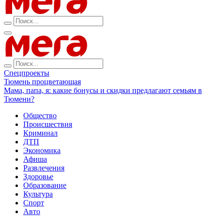
Спецпроекты
Тюмень процветающая
Мама, папа, я: какие бонусы и скидки предлагают семьям в
Тюмени?
Общество
Происшествия
Криминал
ДТП
Экономика
Афиша
Развлечения
Здоровье
Образование
Культура
Спорт
Авто