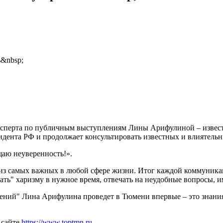
&nbsp;
эксперта по публичным выступлениям Лины Арифулиной – извест
дента РФ и продолжает консультировать известных и влиятельны
щаю неуверенность!».
из самых важных в любой сфере жизни. Итог каждой коммуникац
чать" харизму в нужное время, отвечать на неудобные вопросы,
ений" Лина Арифулина проведет в Тюмени впервые – это знани
 сайте
https://www.toptmn.ru
.