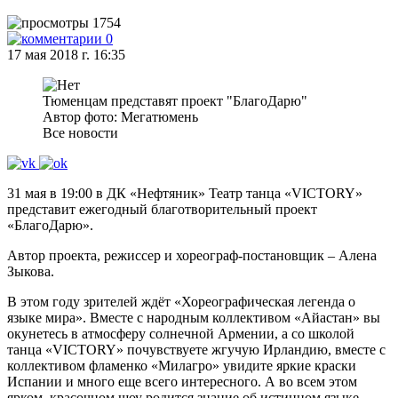
1754
0
17 мая 2018 г. 16:35
Тюменцам представят проект "БлагоДарю"
Автор фото: Мегатюмень
Все новости
31 мая в 19:00 в ДК «Нефтяник» Театр танца «VICTORY»
представит ежегодный благотворительный проект
«БлагоДарю».
Автор проекта, режиссер и хореограф-постановщик – Алена
Зыкова.
В этом году зрителей ждёт «Хореографическая легенда о
языке мира». Вместе с народным коллективом «Айастан» вы
окунетесь в атмосферу солнечной Армении, а со школой
танца «VICTORY» почувствуете жгучую Ирландию, вместе с
коллективом фламенко «Милагро» увидите яркие краски
Испании и много еще всего интересного. А во всем этом
ярком, красочном шоу родится знание об истинном языке