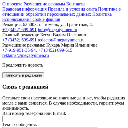
О проекте
Размещение рекламы
Контакты
Правовая информация
Правила и условия сайта
Политика в
отношении обработки персональных данных
Политика
использования cookie-файлов
Редакция:
625003, г. Тюмень, ул. Гранитная, 4.
+7 (3452) 699-691
info@megatyumen.ru
Главный редактор:
Бегун Вадим Олегович
+7 (3452) 699-691
redactor@megatyumen.ru
Размещение рекламы:
Кухарь Мария Ильинична
+7-919-951-35-94
,
+7 (3452) 699-615
reklama@megatyumen.ru
Предложить новость
Написать в редакцию
Связь с редакцией
Оставьте свои настоящие контактные данные, чтобы редакция
могла с вами связаться. В случае необходимости, гарантируем
анонимность.
Ваш номер телефона или E-mail:
Текст сообщения: