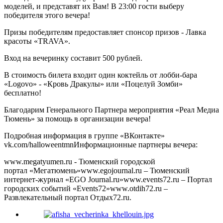
моделей, и представят их Вам! В 23:00 гости выберу
победителя этого вечера!
Призы победителям предоставляет спонсор призов - Лавка
красоты «TRAVA».
Вход на вечеринку составит 500 рублей.
В стоимость билета входит один коктейль от лобби-бара
«Logovo» - «Кровь Дракулы» или «Поцелуй Зомби»
бесплатно!
Благодарим Генерального Партнера мероприятия «Реал Медиа
Тюмень» за помощь в организации вечера!
Подробная информация в группе «ВКонтакте»
vk.com/halloweentmnИнформационные партнеры вечера:
www.megatyumen.ru - Тюменский городской
портал «Мегатюмень»www.egojournal.ru – Тюменский
интернет-журнал «EGO Journal.ru»www.events72.ru – Портал
городских событий «Events72»www.otdih72.ru –
Развлекательный портал Отдых72.ru.