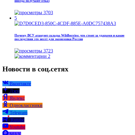
иногда получают отказ
3703
5
Почему ВСУ атакуют склады Wildberries: что стоит за ударами и какие
последствия это несет для экономики России
3723
2
Новости в соц.сетях
Вконтакте
Дзен
Яндекс
Одноклассники
Telegram
Rutube
Youtube
MAX