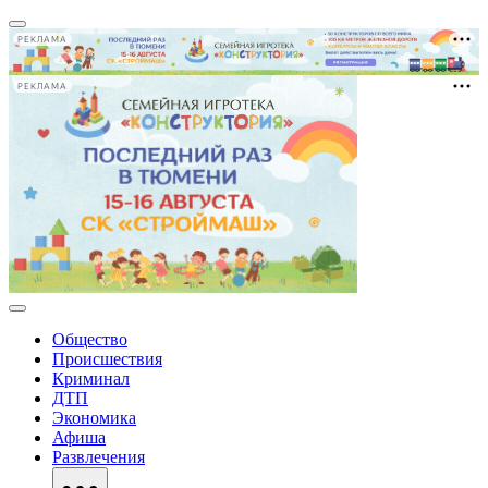
РЕКЛАМА
РЕКЛАМА
Общество
Происшествия
Криминал
ДТП
Экономика
Афиша
Развлечения