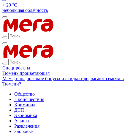
+ 20 °С
небольшая облачность
Спецпроекты
Тюмень процветающая
Мама, папа, я: какие бонусы и скидки предлагают семьям в
Тюмени?
Общество
Происшествия
Криминал
ДТП
Экономика
Афиша
Развлечения
Здоровье