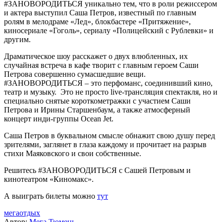
#ЗАНОВОРОДИТЬСЯ уникально тем, что в роли режиссером
и актера выступил Саша Петров, известный по главным
ролям в мелодраме «Лед», блокбастере «Притяжение»,
киносериале «Гоголь», сериалу «Полицейский с Рублевки» и
другим.
Драматическое шоу расскажет о двух влюбленных, их
случайная встреча в кафе творит с главным героем Саши
Петрова совершенно сумасшедшие вещи.
#ЗАНОВОРОДИТЬСЯ – это перфоманс, соединивший кино,
театр и музыку. Это не просто live-трансляция спектакля, но и
специально снятые короткометражки с участием Саши
Петрова и Ирины Старшенбаум, а также атмосферный
концерт инди-группы Ocean Jet.
Саша Петров в буквальном смысле обнажит свою душу перед
зрителями, заглянет в глаза каждому и прочитает на разрыв
стихи Маяковского и свои собственные.
Решитесь #ЗАНОВОРОДИТЬСЯ с Сашей Петровым и
кинотеатром «Киномакс».
А выиграть билеты можно
тут
мегаотдых
Автор:
Мега Тюмень