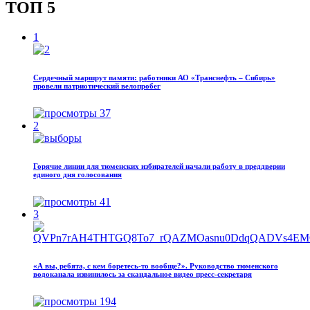
ТОП 5
1
Сердечный маршрут памяти: работники АО «Транснефть – Сибирь»
провели патриотический велопробег
37
2
Горячие линии для тюменских избирателей начали работу в преддверии
единого дня голосования
41
3
«А вы, ребята, с кем боретесь‑то вообще?». Руководство тюменского
водоканала извинилось за скандальное видео пресс-секретаря
194