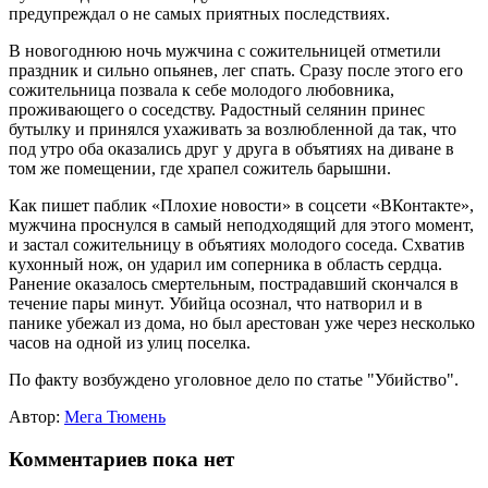
предупреждал о не самых приятных последствиях.
В новогоднюю ночь мужчина с сожительницей отметили
праздник и сильно опьянев, лег спать. Сразу после этого его
сожительница позвала к себе молодого любовника,
проживающего о соседству. Радостный селянин принес
бутылку и принялся ухаживать за возлюбленной да так, что
под утро оба оказались друг у друга в объятиях на диване в
том же помещении, где храпел сожитель барышни.
Как пишет паблик «Плохие новости» в соцсети «ВКонтакте»,
мужчина проснулся в самый неподходящий для этого момент,
и застал сожительницу в объятиях молодого соседа. Схватив
кухонный нож, он ударил им соперника в область сердца.
Ранение оказалось смертельным, пострадавший скончался в
течение пары минут. Убийца осознал, что натворил и в
панике убежал из дома, но был арестован уже через несколько
часов на одной из улиц поселка.
По факту возбуждено уголовное дело по статье "Убийство".
Автор:
Мега Тюмень
Комментариев пока нет