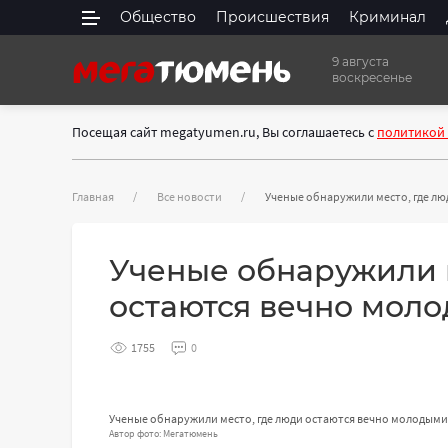
Общество
Происшествия
Криминал
9 августа
воскресенье
Посещая сайт megatyumen.ru, Вы соглашаетесь с
политикой
Главная
Все новости
Ученые обнаружили место, где л
Ученые обнаружили 
остаются вечно мол
1755
0
Ученые обнаружили место, где люди остаются вечно молодыми
Автор фото: Мегатюмень