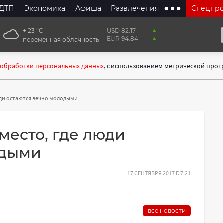
ДТП
Экономика
Афиша
Развлечения
Спецпр
+ 23 °С
USD 82.17
EUR 94.84
переменная облачность
 обработки персональных данных
, с использованием метрической про
юди остаются вечно молодыми
место, где люди
одыми
17 СЕНТЯБРЯ 2017 Г. 7:21
все новости