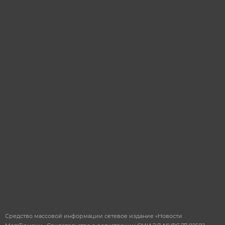
Я даю согласие на
обработку
персональных
данных
ОТПРАВИТЬ
Средство массовой информации сетевое издание «Новости