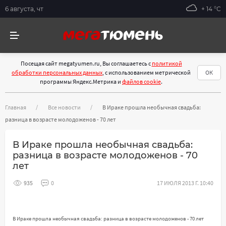
6 августа, чт
+ 14 °С
Посещая сайт megatyumen.ru, Вы соглашаетесь с
политикой
обработки персональных данных
, с использованием метрической
ОК
программы Яндекс.Метрика и
файлов cookie
.
Главная
Все новости
В Ираке прошла необычная свадьба:
разница в возрасте молодоженов - 70 лет
В Ираке прошла необычная свадьба:
разница в возрасте молодоженов - 70
лет
935
0
17 ИЮЛЯ 2013 Г. 10:40
В Ираке прошла необычная свадьба: разница в возрасте молодоженов - 70 лет