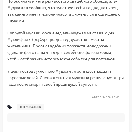
По окончании четырехчасового свадебного обряда, аль-
Муджамай сообщил, что чувствует себя на двадцать лет,
так как его мечта исполнилась, и он женился в один день с
внуками.
Супругой Мусали Мохаммед аль-Муджамая стала Муна
Муклиф аль-Джубур, двадцатидвухлетняя местная
жительница. После свадебных торжеств молодожены
сделали фото на память для семейного фотоальбома,
чтобы отобразить историческое событие для потомков.
У девяностодвухлетнего Муджамая есть шестнадцать
взрослых детей. Снова жениться мужчина решил спустя три
года после смерти своей предыдущей супруги.
Автор:
Мега Тюмень
МЕГАСВАДЬБА