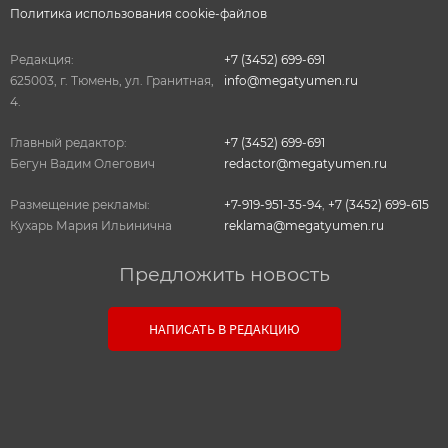
Политика использования cookie-файлов
Редакция:
+7 (3452) 699-691
625003, г. Тюмень, ул. Гранитная,
info@megatyumen.ru
4.
Главный редактор:
+7 (3452) 699-691
Бегун Вадим Олегович
redactor@megatyumen.ru
Размещение рекламы:
+7-919-951-35-94
,
+7 (3452) 699-615
Кухарь Мария Ильинична
reklama@megatyumen.ru
Предложить новость
Связь с редакцией
НАПИСАТЬ В РЕДАКЦИЮ
Оставьте свои настоящие контактные данные,
чтобы редакция могла с вами связаться. В случае
необходимости, гарантируем анонимность.
Ваш номер телефона или E-mail: