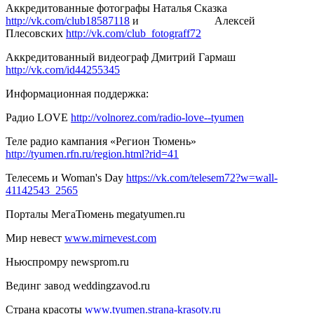
Аккредитованные фотографы Наталья Сказка
http://vk.com/club18587118
и Алексей
Плесовских
http://vk.com/club_fotograff72
Аккредитованный видеограф Дмитрий Гармаш
http://vk.com/id44255345
Информационная поддержка:
Радио LOVE
http://volnorez.com/radio-love--tyumen
Теле радио кампания «Регион Тюмень»
http://tyumen.rfn.ru/region.html?rid=41
Телесемь и Woman's Day
https://vk.com/telesem72?w=wall-
41142543_2565
Порталы МегаТюмень megatyumen.ru
Мир невест
www.mirnevest.com
Ньюспромру newsprom.ru
Вединг завод weddingzavod.ru
Страна красоты
www.tyumen.strana-krasoty.ru