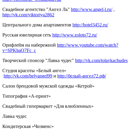
Свадебное агентство "Ангел Ль"
http://www.angel-l.ru/
,
http://vk.com/viktoriya2862
Центрального дома апартаментов
http://hotel3452.ru/
Русская ювелирная сеть
http://www.zoloto72.ru/
Орифлейм на набережной
http://www.youtube.com/watch?
v=SPKhaO7Fc_c
Творческий спонсор "Лавка чудес"
http://vk.com/tolavkachudes
Студия красоты «Белый ангел»
http://vk.com/belyangel99
и
http://белый-ангел72.рф/
Салон брендовой мужской одежды «Кетрой»
Типография «А-принт»
Свадебный гипермаркет «Для влюбленных»
Лавка чудес
Кондитерская «Чизменс»