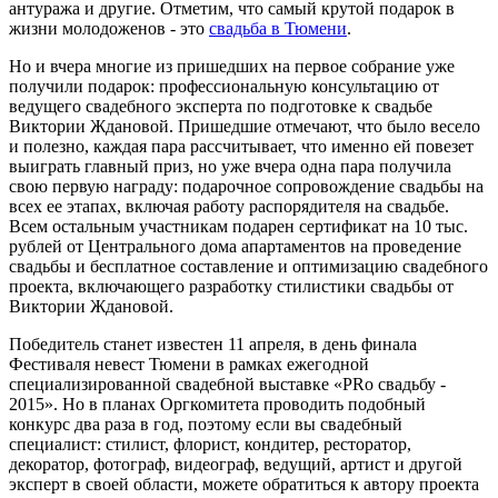
антуража и другие. Отметим, что самый крутой подарок в
жизни молодоженов - это
свадьба в Тюмени
.
Но и вчера многие из пришедших на первое собрание уже
получили подарок: профессиональную консультацию от
ведущего свадебного эксперта по подготовке к свадьбе
Виктории Ждановой. Пришедшие отмечают, что было весело
и полезно, каждая пара рассчитывает, что именно ей повезет
выиграть главный приз, но уже вчера одна пара получила
свою первую награду: подарочное сопровождение свадьбы на
всех ее этапах, включая работу распорядителя на свадьбе.
Всем остальным участникам подарен сертификат на 10 тыс.
рублей от Центрального дома апартаментов на проведение
свадьбы и бесплатное составление и оптимизацию свадебного
проекта, включающего разработку стилистики свадьбы от
Виктории Ждановой.
Победитель станет известен 11 апреля, в день финала
Фестиваля невест Тюмени в рамках ежегодной
специализированной свадебной выставке «PRо свадьбу -
2015». Но в планах Оргкомитета проводить подобный
конкурс два раза в год, поэтому если вы свадебный
специалист: стилист, флорист, кондитер, ресторатор,
декоратор, фотограф, видеограф, ведущий, артист и другой
эксперт в своей области, можете обратиться к автору проекта