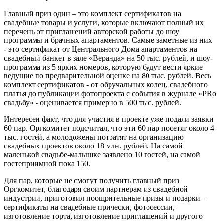
Главный приз один – это комплект сертификатов на
свадебные товары и услуги, которые включают полный их
перечень от приглашений авторской работы до шоу
программы и брачных апартаментов. Самые заметные из них
- это сертификат от Центрального Дома апартаментов на
свадебный банкет в зале «Веранда» на 50 тыс. рублей, и шоу-
программа из 5 ярких номеров, которую будут вести яркие
ведущие по предварительной оценке на 80 тыс. рублей. Весь
комплект сертификатов - от обручальных колец, свадебного
платья до публикации фотопроекта с события в журнале «PRо
свадьбу» - оценивается примерно в 500 тыс. рублей.
Интересен факт, что для участия в проекте уже подали заявки
60 пар. Оргкомитет подсчитал, что эти 60 пар посетят около 4
тыс. гостей, а молодожены потратят на организацию
свадебных проектов около 18 млн. рублей. На самой
маленькой свадьбе-малышке заявлено 10 гостей, на самой
гостеприимной пока 150.
Для пар, которые не смогут получить главный приз
Оргкомитет, благодаря своим партнерам из свадебной
индустрии, приготовил поощрительные призы и подарки –
сертификаты на свадебные прически, фотосессии,
изготовление торта, изготовление приглашений и другого