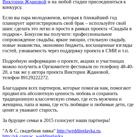
Виктории Ждановой
и на любой стадии присоединиться к
конкурсу.
Если вы пара молодоженов, которая в ближайший год
планирует зарегистрировать свой брак – используйте свой
шанс сделать это легко и просто в рамках проекта «Свадьба в
подарок». Бонусом вы получите: профессиональное
сопровождение свадьбы, яркие эмоции, стильную свадьбу,
новые знакомства, экономию бюджета, восхищенные взгляды
гостей, узнаваемость через поддержку проекта в СМИ и т.п.
Подробную информацию о проекте, акциях и участницах
можно получить в Оргкомитете фестиваля по телефону 48-40-
20, а так же у автора проекта Виктории Ждановой,
телефон 89129222272.
Благодарим всех партнеров, которые помогая нам, помогают
продвигать абсолютную ценность любовь и сохранить
традиционную классическую семью, где есть мужчина и
женщина, папа и мама, где есть любящие и любимые дети, где
ценят и уважают старость.
За будущее семьи в 2015 голосуют наши партнеры!
"A & C, свадебная лавка"
http://weddinglavka.ru
,
http://vk.com/ac_weddinglavka