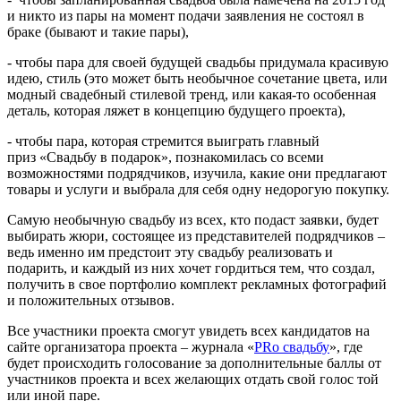
и никто из пары на момент подачи заявления не состоял в
браке (бывают и такие пары),
- чтобы пара для своей будущей свадьбы придумала красивую
идею, стиль (это может быть необычное сочетание цвета, или
модный свадебный стилевой тренд, или какая-то особенная
деталь, которая ляжет в концепцию будущего проекта),
- чтобы пара, которая стремится выиграть главный
приз «Свадьбу в подарок», познакомилась со всеми
возможностями подрядчиков, изучила, какие они предлагают
товары и услуги и выбрала для себя одну недорогую покупку.
Самую необычную свадьбу из всех, кто подаст заявки, будет
выбирать жюри, состоящее из представителей подрядчиков –
ведь именно им предстоит эту свадьбу реализовать и
подарить, и каждый из них хочет гордиться тем, что создал,
получить в свое портфолио комплект рекламных фотографий
и положительных отзывов.
Все участники проекта смогут увидеть всех кандидатов на
сайте организатора проекта – журнала «
PRо свадьбу
», где
будет происходить голосование за дополнительные баллы от
участников проекта и всех желающих отдать свой голос той
или иной паре.