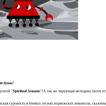
от души!
руппой "
Spiritual Seasons
"!А так же чарующая мелодика песен от
кая суровость в боевых песнях норвежских викингов, сказочны