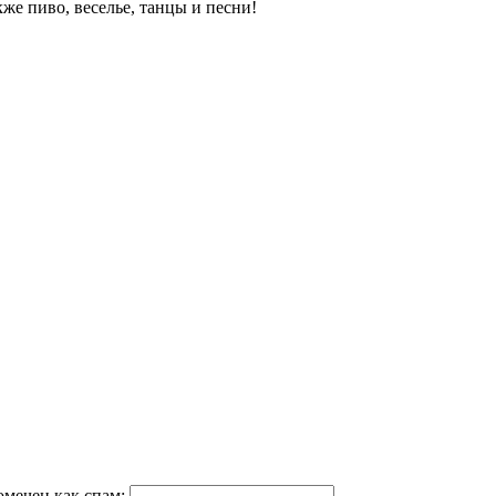
же пиво, веселье, танцы и песни!
омечен как спам: