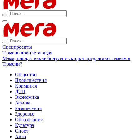
Спецпроекты
Тюмень процветающая
Мама, папа, я: какие бонусы и скидки предлагают семьям в
Тюмени?
Общество
Происшествия
Криминал
ДТП
Экономика
Афиша
Развлечения
Здоровье
Образование
Культура
Спорт
Авто