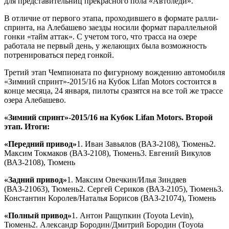
для представительниц прекрасного пола «Автоледи».
В отличие от первого этапа, проходившего в формате ралли-
спринта, на Алебашево заезды носили формат параллельной
гонки «тайм аттак». С учетом того, что трасса на озере
работала не первый день, у желающих была возможность
потренироваться перед гонкой.
Третий этап Чемпионата по фигурному вождению автомобиля
«Зимний спринт»-2015/16 на Кубок Lifan Motors состоится в
конце месяца, 24 января, пилоты сразятся на все той же трассе
озера Алебашево.
«Зимний спринт»-2015/16 на Кубок Lifan Motors. Второй
этап. Итоги:
«Передний привод»
1. Иван Завьялов (ВАЗ-2108), Тюмень2.
Максим Токмаков (ВАЗ-2108), Тюмень3. Евгений Викулов
(ВАЗ-2108), Тюмень
«Задний привод»
1. Максим Овечкин/Илья Зиндяев
(ВАЗ-21063), Тюмень2. Сергей Сериков (ВАЗ-2105), Тюмень3.
Константин Королев/Наталья Борисов (ВАЗ-21074), Тюмень
«Полный привод»
1. Антон Ращупкин (Toyota Levin),
Тюмень2. Александр Бородин/Дмитрий Бородин (Toyota