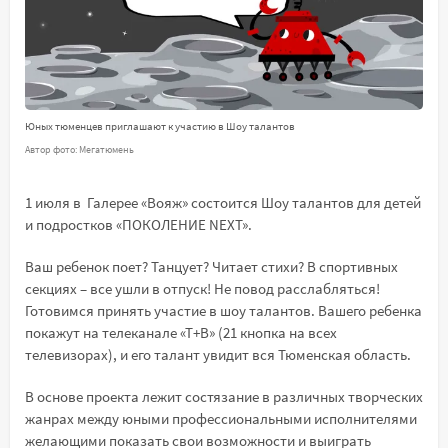
Юных тюменцев приглашают к участию в Шоу талантов
Автор фото: Мегатюмень
1 июля в Галерее «Вояж» состоится Шоу талантов для детей
и подростков «ПОКОЛЕНИЕ NEXT».
Ваш ребенок поет? Танцует? Читает стихи? В спортивных
секциях – все ушли в отпуск! Не повод расслабляться!
Готовимся принять участие в шоу талантов. Вашего ребенка
покажут на телеканале «Т+В» (21 кнопка на всех
телевизорах), и его талант увидит вся Тюменская область.
В основе проекта лежит состязание в различных творческих
жанрах между юными профессиональными исполнителями
желающими показать свои возможности и выиграть