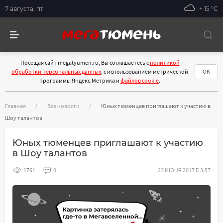
7 августа, пт
+ 15 °С
Посещая сайт megatyumen.ru, Вы соглашаетесь с
политикой
обработки персональных данных
, с использованием метрической
ОК
программы Яндекс.Метрика и
файлов cookie
.
Главная
Все новости
Юных тюменцев приглашают к участию в
Шоу талантов
Юных тюменцев приглашают к участию
в Шоу талантов
1761
0
23 ИЮНЯ 2017 Г. 3:57