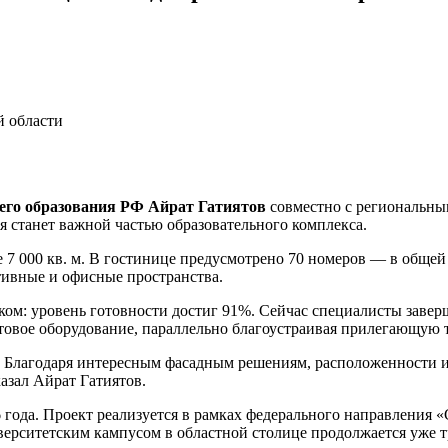
й области
его образования РФ Айрат Гатиятов
совместно с региональны
 станет важной частью образовательного комплекса.
 7 000 кв. м. В гостинице предусмотрено 70 номеров — в обще
тивные и офисные пространства.
иком: уровень готовности достиг 91%. Сейчас специалисты зав
товое оборудование, параллельно благоустраивая прилегающую 
. Благодаря интересным фасадным решениям, расположенности и 
азал Айрат Гатиятов.
 года. Проект реализуется в рамках федерального направления 
рситетским кампусом в областной столице продолжается уже тр