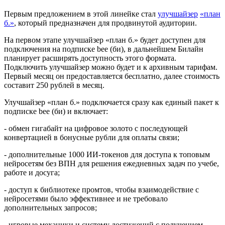
Первым предложением в этой линейке стал
улучшайзер
«план
б.»
, который предназначен для продвинутой аудитории.
На первом этапе улучшайзер «план б.» будет доступен для
подключения на подписке bee (би), в дальнейшем Билайн
планирует расширять доступность этого формата.
Подключить улучшайзер можно будет и к архивным тарифам.
Первый месяц он предоставляется бесплатно, далее стоимость
составит 250 рублей в месяц.
Улучшайзер «план б.» подключается сразу как единый пакет к
подписке bee (би) и включает:
- обмен гигабайт на цифровое золото с последующей
конвертацией в бонусные рубли для оплаты связи;
- дополнительные 1000 ИИ-токенов для доступа к топовым
нейросетям без ВПН для решения ежедневных задач по учебе,
работе и досуга;
- доступ к библиотеке промтов, чтобы взаимодействие с
нейросетями было эффективнее и не требовало
дополнительных запросов;
- игровые механики и систему достижений с получением