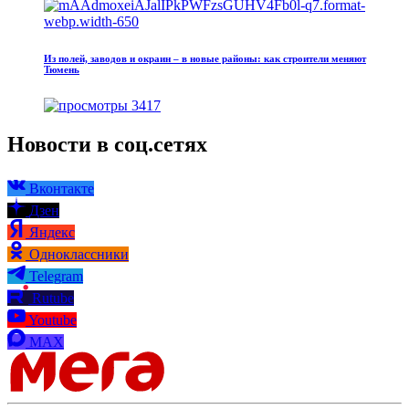
Из полей, заводов и окраин – в новые районы: как строители меняют
Тюмень
3417
Новости в соц.сетях
Вконтакте
Дзен
Яндекс
Одноклассники
Telegram
Rutube
Youtube
MAX