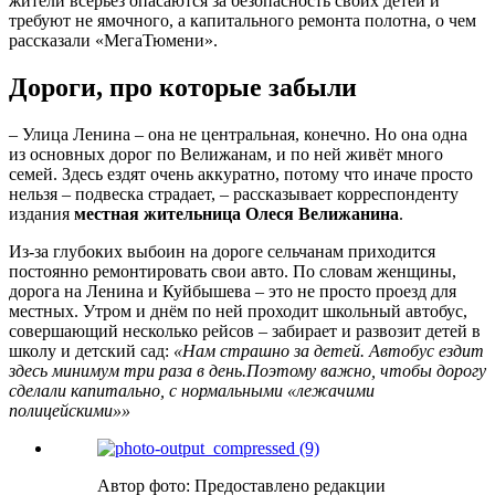
жители всерьёз опасаются за безопасность своих детей и
требуют не ямочного, а капитального ремонта полотна, о чем
рассказали «МегаТюмени».
Дороги, про которые забыли
– Улица Ленина – она не центральная, конечно. Но она одна
из основных дорог по Велижанам, и по ней живёт много
семей. Здесь ездят очень аккуратно, потому что иначе просто
нельзя – подвеска страдает, – рассказывает корреспонденту
издания
местная жительница Олеся Велижанина
.
Из-за глубоких выбоин на дороге сельчанам приходится
постоянно ремонтировать свои авто. По словам женщины,
дорога на Ленина и Куйбышева – это не просто проезд для
местных. Утром и днём по ней проходит школьный автобус,
совершающий несколько рейсов – забирает и развозит детей в
школу и детский сад:
«Нам страшно за детей. Автобус ездит
здесь минимум три раза в день.Поэтому важно, чтобы дорогу
сделали капитально, с нормальными «лежачими
полицейскими»»
Автор фото: Предоставлено редакции