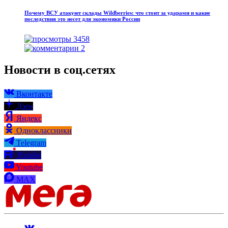
Почему ВСУ атакуют склады Wildberries: что стоит за ударами и какие
последствия это несет для экономики России
3458
2
Новости в соц.сетях
Вконтакте
Дзен
Яндекс
Одноклассники
Telegram
Rutube
Youtube
MAX