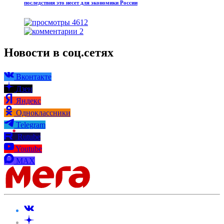
последствия это несет для экономики России
4612
2
Новости в соц.сетях
Вконтакте
Дзен
Яндекс
Одноклассники
Telegram
Rutube
Youtube
MAX