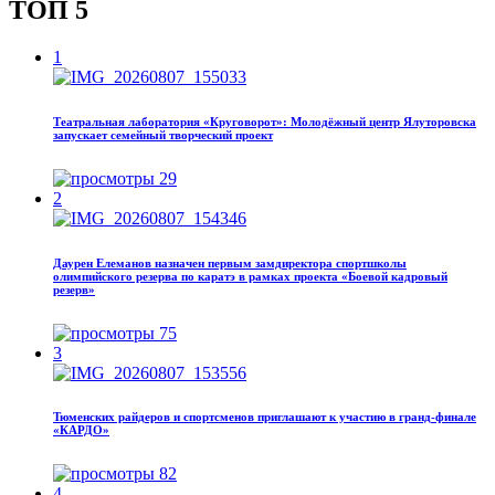
ТОП 5
1
Театральная лаборатория «Круговорот»: Молодёжный центр Ялуторовска
запускает семейный творческий проект
29
2
Даурен Елеманов назначен первым замдиректора спортшколы
олимпийского резерва по каратэ в рамках проекта «Боевой кадровый
резерв»
75
3
Тюменских райдеров и спортсменов приглашают к участию в гранд-финале
«КАРДО»
82
4