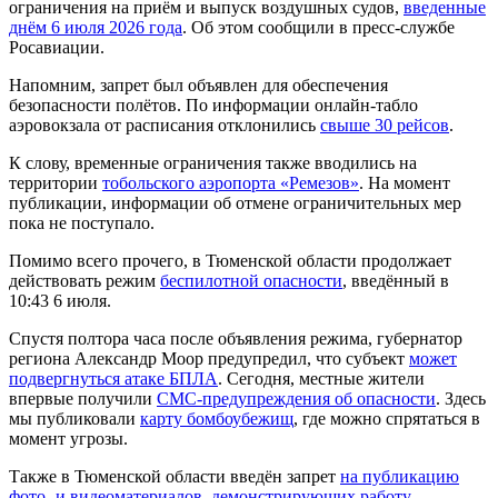
ограничения на приём и выпуск воздушных судов,
введенные
днём 6 июля 2026 года
. Об этом сообщили в пресс-службе
Росавиации.
Напомним, запрет был объявлен для обеспечения
безопасности полётов. По информации онлайн-табло
аэровокзала от расписания отклонились
свыше 30 рейсов
.
К слову, временные ограничения также вводились на
территории
тобольского аэропорта «Ремезов»
. На момент
публикации, информации об отмене ограничительных мер
пока не поступало.
Помимо всего прочего, в Тюменской области продолжает
действовать режим
беспилотной опасности
, введённый в
10:43 6 июля.
Спустя полтора часа после объявления режима, губернатор
региона Александр Моор предупредил, что субъект
может
подвергнуться атаке БПЛА
. Сегодня, местные жители
впервые получили
СМС-предупреждения об опасности
. Здесь
мы публиковали
карту бомбоубежищ
, где можно спрятаться в
момент угрозы.
Также в Тюменской области введён запрет
на публикацию
фото‑ и видеоматериалов, демонстрирующих работу