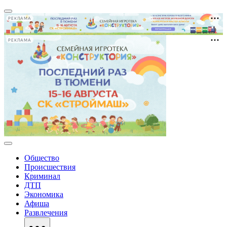
РЕКЛАМА
РЕКЛАМА
Общество
Происшествия
Криминал
ДТП
Экономика
Афиша
Развлечения