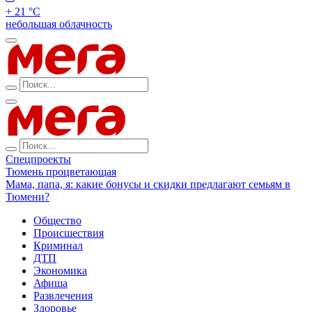
+ 21 °С
небольшая облачность
Спецпроекты
Тюмень процветающая
Мама, папа, я: какие бонусы и скидки предлагают семьям в
Тюмени?
Общество
Происшествия
Криминал
ДТП
Экономика
Афиша
Развлечения
Здоровье