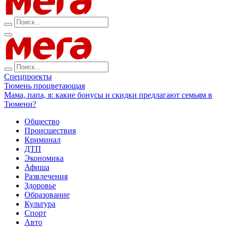
Спецпроекты
Тюмень процветающая
Мама, папа, я: какие бонусы и скидки предлагают семьям в
Тюмени?
Общество
Происшествия
Криминал
ДТП
Экономика
Афиша
Развлечения
Здоровье
Образование
Культура
Спорт
Авто