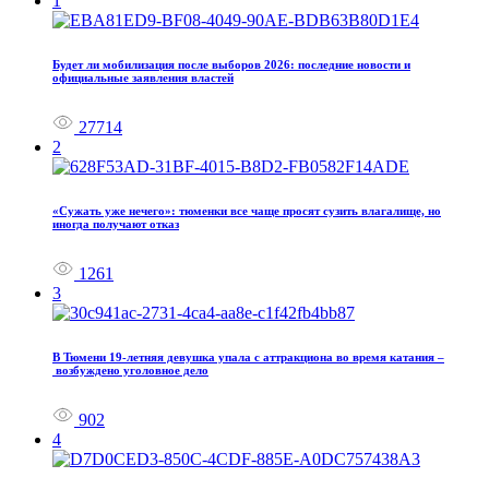
1
Будет ли мобилизация после выборов 2026: последние новости и
официальные заявления властей
27714
2
«Сужать уже нечего»: тюменки все чаще просят сузить влагалище, но
иногда получают отказ
1261
3
В Тюмени 19‑летняя девушка упала с аттракциона во время катания –
возбуждено уголовное дело
902
4