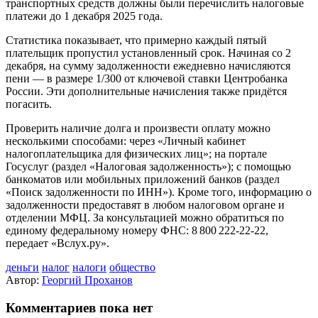
транспортных средств должны были перечислить налоговые
платежи до 1 декабря 2025 года.
Статистика показывает, что примерно каждый пятый
плательщик пропустил установленный срок. Начиная со 2
декабря, на сумму задолженности ежедневно начисляются
пени — в размере 1/300 от ключевой ставки Центробанка
России. Эти дополнительные начисления также придётся
погасить.
Проверить наличие долга и произвести оплату можно
несколькими способами: через «Личный кабинет
налогоплательщика для физических лиц»; на портале
Госуслуг (раздел «Налоговая задолженность»); с помощью
банкоматов или мобильных приложений банков (раздел
«Поиск задолженности по ИНН»). Кроме того, информацию о
задолженности предоставят в любом налоговом органе и
отделении МФЦ. За консультацией можно обратиться по
единому федеральному номеру ФНС: 8 800 222‑22‑22,
передает «Вслух.ру».
деньги
налог
налоги
общество
Автор:
Георгий Проханов
Комментариев пока нет