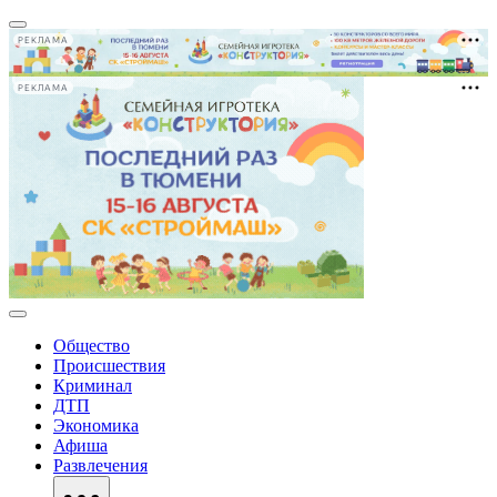
РЕКЛАМА
РЕКЛАМА
Общество
Происшествия
Криминал
ДТП
Экономика
Афиша
Развлечения