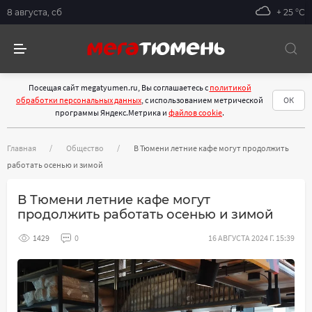
8 августа, сб
+ 25 °С
Посещая сайт megatyumen.ru, Вы соглашаетесь с
политикой
обработки персональных данных
, с использованием метрической
ОК
программы Яндекс.Метрика и
файлов cookie
.
Главная
Общество
В Тюмени летние кафе могут продолжить
работать осенью и зимой
В Тюмени летние кафе могут
продолжить работать осенью и зимой
1429
0
16 АВГУСТА 2024 Г. 15:39