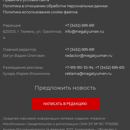
Политика в отношении обработки персональных данных
Политика использования cookie-файлов
Редакция:
+7 (3452) 699-691
625003, г. Тюмень, ул. Гранитная,
info@megatyumen.ru
4.
Главный редактор:
+7 (3452) 699-691
Бегун Вадим Олегович
redactor@megatyumen.ru
Размещение рекламы:
+7-919-951-35-94
,
+7 (3452) 699-615
Кухарь Мария Ильинична
reklama@megatyumen.ru
Предложить новость
НАПИСАТЬ В РЕДАКЦИЮ
Средство массовой информации сетевое издание «Новости
МегаТюмени» Свидетельство о регистрации СМИ ЭЛ № ФС 77-82582
выдано Роскомнадзором 14 февраля 2022. Учредитель - Общество с