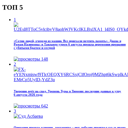
ТОП 5
1
«Сотни людей, очереди из машин. Все приехали почтить память». Диана и
Роман Назимовы: в Таиланде утром 6 августа прошла церемония прощания
с убитыми братом и сестрой
148
2
Уверенно идёт на спад. Уровень Туры в Тюмени: последние данные к утру
6 августа 2026 года
642
3
Операция прошла успешно, документы – нет: тоболяк проиграл суд за право