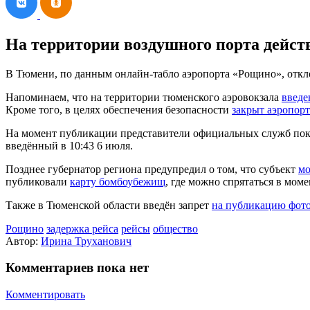
На территории воздушного порта дейст
В Тюмени, по данным онлайн‑табло аэропорта «Рощино», отклон
Напоминаем, что на территории тюменского аэровокзала
введе
Кроме того, в целях обеспечения безопасности
закрыт аэропорт
На момент публикации представители официальных служб пока
введённый в 10:43 6 июля.
Позднее губернатор региона предупредил о том, что субъект
мо
публиковали
карту бомбоубежищ
, где можно спрятаться в моме
Также в Тюменской области введён запрет
на публикацию фото
Рощино
задержка рейса
рейсы
общество
Автор:
Ирина Труханович
Комментариев пока нет
Комментировать