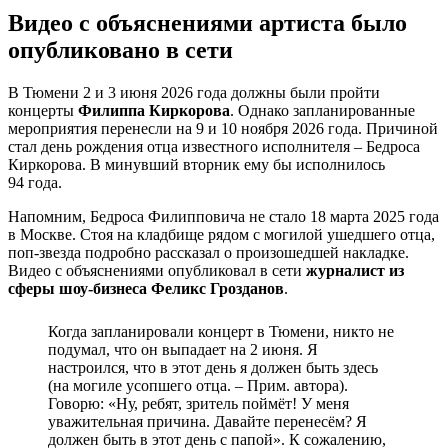
Видео с объяснениями артиста было
опубликовано в сети
В Тюмени 2 и 3 июня 2026 года должны были пройти
концерты
Филиппа Киркорова
. Однако запланированные
мероприятия перенесли на 9 и 10 ноября 2026 года. Причиной
стал день рождения отца известного исполнителя – Бедроса
Киркорова. В минувший вторник ему бы исполнилось
94 года.
Напомним, Бедроса Филипповича не стало 18 марта 2025 года
в Москве. Стоя на кладбище рядом с могилой ушедшего отца,
поп‑звезда подробно рассказал о произошедшей накладке.
Видео с объяснениями опубликовал в сети
журналист из
сферы шоу‑бизнеса Феликс Грозданов
.
Когда запланировали концерт в Тюмени, никто не
подумал, что он выпадает на 2 июня. Я
настроился, что в этот день я должен быть здесь
(на могиле усопшего отца. – Прим. автора).
Говорю: «Ну, ребят, зритель поймёт! У меня
уважительная причина. Давайте перенесём? Я
должен быть в этот день с папой». К сожалению,