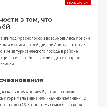
происшествия
ности в том, что
ьёй
 тайге под Красноярском возобновились поиски
ины и их пятилетней дочери Арины, которые
во время туристического похода в районе
отря на масштабные усилия, до сих пор нет
 семьёй.
исчезновения
 к скальному массиву Буратинка (также
ь к горе Мальвинка или «камню желаний»). В
 тёплой (+26 °C), поэтому семья была легко