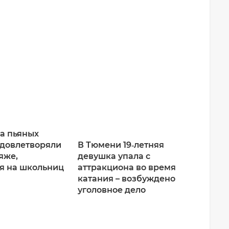
а пьяных
В Тюмени 19‑летняя
удовлетворяли
девушка упала с
яже,
аттракциона во время
я на школьниц
катания – возбуждено
уголовное дело