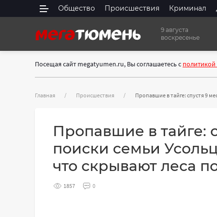
Общество
Происшествия
Криминал
9 августа
воскресенье
Посещая сайт megatyumen.ru, Вы соглашаетесь с
политикой
Главная
Происшествия
Пропавшие в тайге: спустя 9 м
Пропавшие в тайге: 
поиски семьи Усоль
что скрывают леса п
1857
0