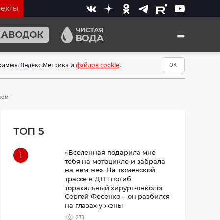
оекты
граммы Яндекс.Метрика и
файлов cookie
.
ОК
ском
ТОП 5
«Вселенная подарила мне
1
тебя на мотоцикле и забрала
на нём же». На тюменской
трассе в ДТП погиб
торакальный хирург-онколог
Сергей Фесенко – он разбился
на глазах у жены
273