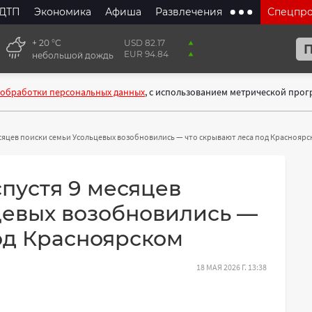
ДТП
Экономика
Афиша
Развлечения
Спецпр
+ 20 °С
USD 82.17
EUR 94.84
небольшой дождь
 обработки персональных данных
, с использованием метрической про
есяцев поиски семьи Усольцевых возобновились — что скрывают леса под Краснояр
спустя 9 месяцев
цевых возобновились —
од Красноярском
18 МАЯ 2026 Г. 13:38