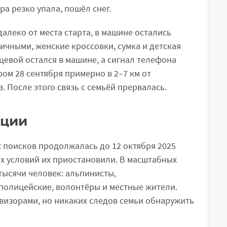
а резко упала, пошёл снег.
алеко от места старта, в машине остались
личными, женские кроссовки, сумка и детская
евой остался в машине, а сигнал телефона
ом 28 сентября примерно в 2–7 км от
 После этого связь с семьёй прервалась.
ации
 поисков продолжалась до 12 октября 2025
ых условий их приостановили. В масштабных
 тысячи человек: альпинисты,
полицейские, волонтёры и местные жители.
визорами, но никаких следов семьи обнаружить