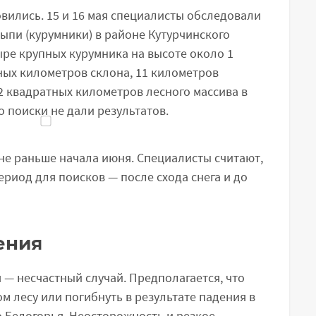
овились. 15 и 16 мая специалисты обследовали
ыпи (курумники) в районе Кутурчинского
ре крупных курумника на высоте около 1
ных километров склона, 11 километров
2 квадратных километров лесного массива в
 поиски не дали результатов.
 не раньше начала июня. Специалисты считают,
риод для поисков — после схода снега и до
ения
— несчастный случай. Предполагается, что
ом лесу или погибнуть в результате падения в
 Белогорья. Неосторожность и резкое