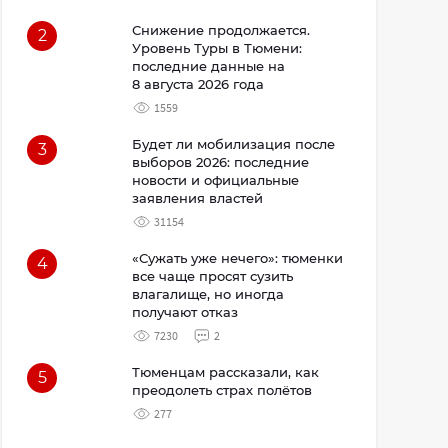
Снижение продолжается.
2
Уровень Туры в Тюмени:
последние данные на
8 августа 2026 года
1559
Будет ли мобилизация после
3
выборов 2026: последние
новости и официальные
заявления властей
31154
«Сужать уже нечего»: тюменки
4
все чаще просят сузить
влагалище, но иногда
получают отказ
7230
2
Тюменцам рассказали, как
5
преодолеть страх полётов
277