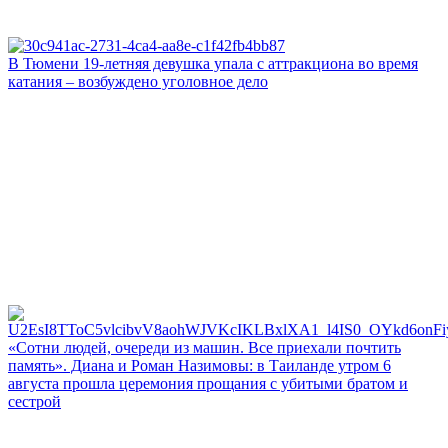
В Тюмени 19‑летняя девушка упала с аттракциона во время
катания – возбуждено уголовное дело
«Сотни людей, очереди из машин. Все приехали почтить
память». Диана и Роман Назимовы: в Таиланде утром 6
августа прошла церемония прощания с убитыми братом и
сестрой