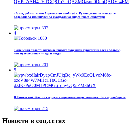
«А вы, ребята, с кем боретесь‑то вообще?». Руководство тюменского
водоканала извинилось за скандальное видео пресс-секретаря
392
4
Тюменская область впервые примет окружной туристский слёт «Больше,
чем путешествие» — где и когда
201
5
В Тюменской области стартует спортивно-патриотическая Лига единоборств
215
Новости в соц.сетях