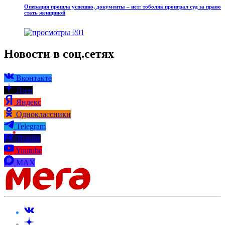
Операция прошла успешно, документы – нет: тоболяк проиграл суд за право
стать женщиной
201
Новости в соц.сетях
Вконтакте
Дзен
Яндекс
Одноклассники
Telegram
Rutube
Youtube
MAX