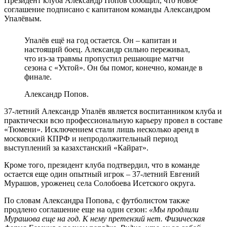
Президент клуба Александр Попов сообщил, что новое
соглашение подписано с капитаном команды Александром
Упалёвым.
Упалёв ещё на год остается. Он – капитан и
настоящий боец. Александр сильно переживал,
что из-за травмы пропустил решающие матчи
сезона с «Ухтой». Он бы помог, конечно, команде в
финале.
Александр Попов.
37-летний Александр Упалёв является воспитанником клуба и
практически всю профессиональную карьеру провел в составе
«Тюмени». Исключением стали лишь несколько аренд в
московский КПРФ и непродолжительный период
выступлений за казахстанский «Кайрат».
Кроме того, президент клуба подтвердил, что в команде
остается еще один опытный игрок – 37-летний Евгений
Мурашов, уроженец села Солобоева Исетского округа.
По словам Александра Попова, с футболистом также
продлено соглашение еще на один сезон:
«Мы продлили
Мурашова еще на год. К нему претензий нет. Физическая