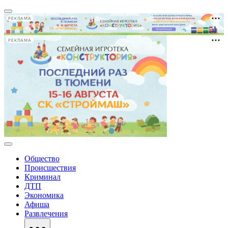
РЕКЛАМА
РЕКЛАМА
Общество
Происшествия
Криминал
ДТП
Экономика
Афиша
Развлечения