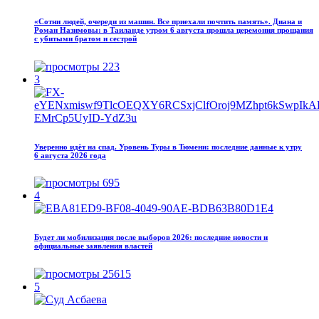
«Сотни людей, очереди из машин. Все приехали почтить память». Диана и
Роман Назимовы: в Таиланде утром 6 августа прошла церемония прощания
с убитыми братом и сестрой
223
3
Уверенно идёт на спад. Уровень Туры в Тюмени: последние данные к утру
6 августа 2026 года
695
4
Будет ли мобилизация после выборов 2026: последние новости и
официальные заявления властей
25615
5