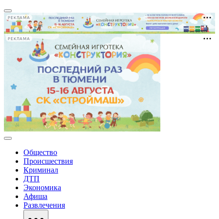
РЕКЛАМА
РЕКЛАМА
Общество
Происшествия
Криминал
ДТП
Экономика
Афиша
Развлечения