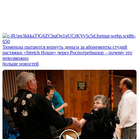
Тюменцы пытаются вернуть деньги за абонементы студий
растяжки «Stretch House» через Роспотребназор – почему это
невозможно
больше новостей