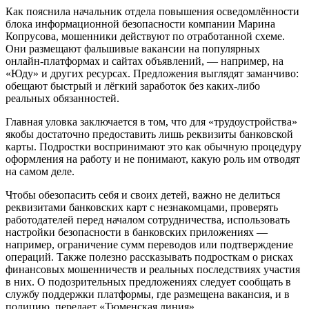
Как пояснила начальник отдела повышения осведомлённости
блока информационной безопасности компании Марина
Копрусова, мошенники действуют по отработанной схеме.
Они размещают фальшивые вакансии на популярных
онлайн‑платформах и сайтах объявлений, — например, на
«Юду» и других ресурсах. Предложения выглядят заманчиво:
обещают быстрый и лёгкий заработок без каких‑либо
реальных обязанностей.
Главная уловка заключается в том, что для «трудоустройства»
якобы достаточно предоставить лишь реквизиты банковской
карты. Подростки воспринимают это как обычную процедуру
оформления на работу и не понимают, какую роль им отводят
на самом деле.
Чтобы обезопасить себя и своих детей, важно не делиться
реквизитами банковских карт с незнакомцами, проверять
работодателей перед началом сотрудничества, использовать
настройки безопасности в банковских приложениях —
например, ограничение сумм переводов или подтверждение
операций. Также полезно рассказывать подросткам о рисках
финансовых мошенничеств и реальных последствиях участия
в них. О подозрительных предложениях следует сообщать в
службу поддержки платформы, где размещена вакансия, и в
полицию, передает «Тюменская линия».