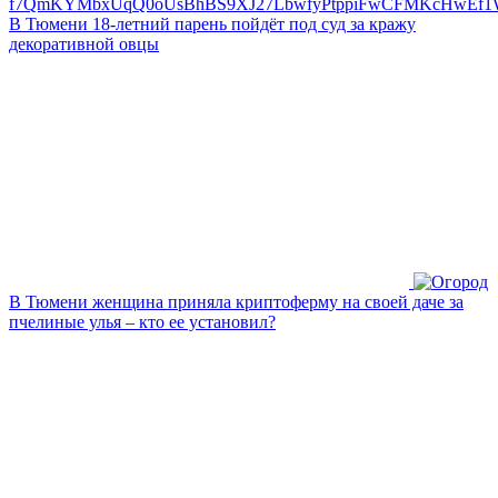
В Тюмени 18‑летний парень пойдёт под суд за кражу
декоративной овцы
В Тюмени женщина приняла криптоферму на своей даче за
пчелиные улья – кто ее установил?