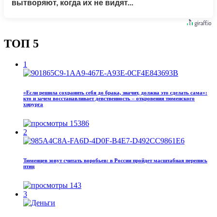
вытворяют, когда их не видят...
ТОП 5
1
«Если решила сохранить себя до брака, значит, должна это сделать сама»:
кто и зачем восстанавливает девственность – откровения тюменского
хирурга
15386
2
Тюменцев зовут считать воробьев: в России пройдет масштабная перепись
птиц
143
3