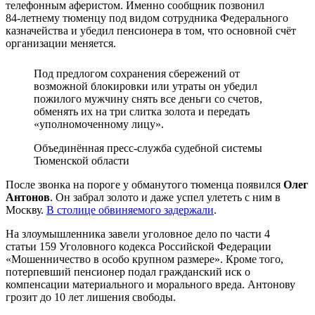
телефонным аферистом. Именно сообщник позвонил
84‑летнему тюменцу под видом сотрудника Федерального
казначейства и убедил пенсионера в том, что основной счёт
организации меняется.
Под предлогом сохранения сбережений от
возможной блокировки или утраты он убедил
пожилого мужчину снять все деньги со счетов,
обменять их на три слитка золота и передать
«уполномоченному лицу».
Объединённая пресс‑служба судебной системы
Тюменской области
После звонка на пороге у обманутого тюменца появился
Олег
Антонов
. Он забрал золото и даже успел улететь с ним в
Москву.
В столице обвиняемого задержали
.
На злоумышленника завели уголовное дело по части 4
статьи 159 Уголовного кодекса Российской Федерации
«Мошенничество в особо крупном размере». Кроме того,
потерпевший пенсионер подал гражданский иск о
компенсации материального и морального вреда. Антонову
грозит до 10 лет лишения свободы.