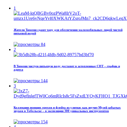
1
Жители Тюмени сдают тару для обеспечения маломобильных людей чистой
питьевой водой
84
2
В Тюмени чистую питьевую воду доставят в затопленные СНТ – график и
адреса
144
3
Коллекция поющих орехов и флейта из улитки: как звучит Музей забытых
звуков в Тобольске – в экспозиции 300 уникальных инструментов
154
4