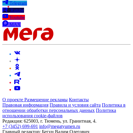
Telegram
Rutube
Youtube
MAX
О проекте
Размещение рекламы
Контакты
Правовая информация
Правила и условия сайта
Политика в
отношении обработки персональных данных
Политика
использования cookie-файлов
Редакция:
625003, г. Тюмень, ул. Гранитная, 4.
+7 (3452) 699-691
info@megatyumen.ru
Главный редактор:
Бегун Вадим Олегович