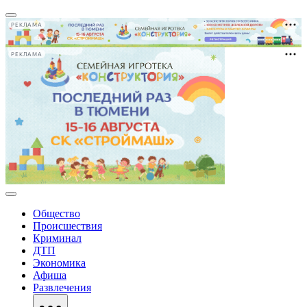
РЕКЛАМА
РЕКЛАМА
Общество
Происшествия
Криминал
ДТП
Экономика
Афиша
Развлечения