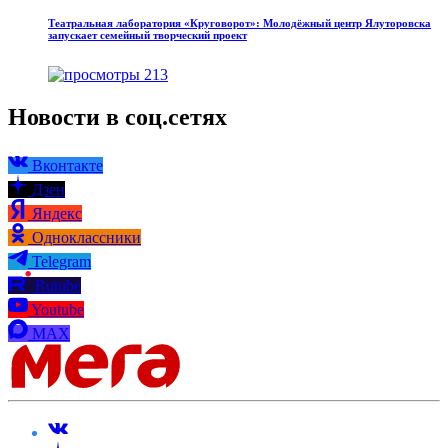
Театральная лаборатория «Круговорот»: Молодёжный центр Ялуторовска
запускает семейный творческий проект
213
Новости в соц.сетях
Вконтакте
Дзен
Яндекс
Одноклассники
Telegram
Rutube
Youtube
MAX