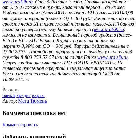
www.uralsib.ru
. Срок действия–3 года. Ставка по кредиту –
от 23,9 % годовых в рублях. Льготный период – до 2х мес.
Выдача наличных (далее-ВН) в пунктах ВН (далее–ПВН)-3,99
от суммы операции (далее-СО) + 300 руб.; Зачисление на счет
средств через БТ и платежный терминал (далее–БПТ) банков
согласно утвержденному Банком перечню (
www.uralsib.ru
) -
комиссия не взимается. Безналичный перевод средств (далее-
БПС) в БТ и БПТ Банка с Карты на карты банков по
перечню-3,99% от СО + 300 руб. Тарифы действительны с
27.06.2019г. Подробная информация по телефону справочной
службы
8-800-250-57-57
или на сайте Банка
www.uralsib.ru
.
Услуга кэшбэк оказывается ПАО «БАНК УРАЛСИБ». Не
является публичной офертой. Генеральная лицензия Банка
России на осуществление банковских операций № 30 от
10.09.2015 г.
Реклама
банки
кредит
карты
Автор:
Мега Тюмень
Комментариев пока нет
Комментировать
Добавить комментарий