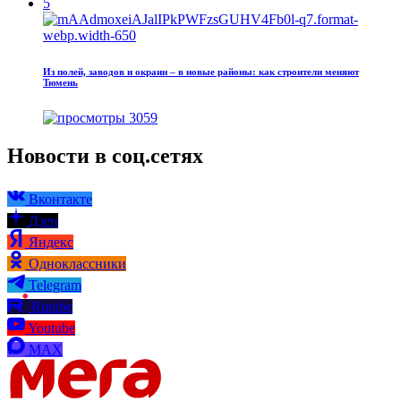
5
Из полей, заводов и окраин – в новые районы: как строители меняют
Тюмень
3059
Новости в соц.сетях
Вконтакте
Дзен
Яндекс
Одноклассники
Telegram
Rutube
Youtube
MAX