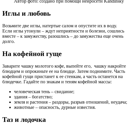
Автор фото: создано при помощи нейросети Kandinsky
Иглы и любовь
Возьмите две иглы, натертые салом и опустите их в воду.
Если иглы утонули – ждут неприятности и болезни, сошлись
вместе – к замужеству, разошлись – до замужества еще очень
долго.
На кофейной гуще
Заварите чашку молотого кофе, выпейте его, чашку накройте
блюдцем и опрокиньте ее на блюдце. Затем поднимите. Часть
кофейной гущи пристанет к ее стенкам, а часть останется на
блюдечке. Гадайте по знакам и теням кофейной массы:
человеческая тень – свидание;
здания – богатство;
земля и растения – раздоры, разрыв отношений, неудача;
животные – опасность, дурные известия.
Таз и лодочка