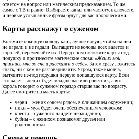
ответом на вопрос или магическим предсказанием. То же
самое с ТВ и радио. Выбираете канал или частоту, включаете,
и первые услышанные фразы будут для вас пророческими.
Карты расскажут о суженом
Возьмите обычную колоду карт, лучше новую, чтобы на ней
не играли и не гадали. Вытащите из колоды всех валетов и
королей, перемешайте их. Перед сном положите карты под
подушку и произнесите магические слова:
«Жених мой,
приснись мне во сне и расскажи о себе»
. Затем сразу ложитесь
спать, ни с кем не разговаривайте. Утром, также молча,
вытяните из-под подушки первую попавшуюся карту. Если
это валет – жених будет младше вас или ровесник, а вот
король говорит о суженом гораздо старше вас по возрасту.
Далее смотрите на масть карты:
черви – жених совсем рядом, в ближайшем окружении;
пики – муж будет очень обеспеченным человеком;
крести – суженого найдете неожиданно;
бубны – с женихом познакомят друзья или
родственники.
Свеча в помощь