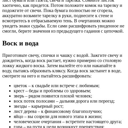
лист бумаги или газета, свеча и тарелка. Сомните листок
хаотично, как придется. Потом положите комок на тарелку и
подожгите от свечи. Пока бумага полностью не сгорела,
аккуратно возьмите тарелку в руки, поднесите к стене и
всмотритесь в отбрасываемую тень. В очертаниях можно
увидеть знаки судьбы. Если сами расшифровать увиденное не
смогли, берите значения из предыдущего гадания с цепочкой.
Воск и вода
Приготовьте свечу, спички и чашку с водой. Зажгите свечу и
дождитесь, когда воск растает, нужно примерно со столовую
ложку жидкого воска. Затем вылейте его или накапайте в
воду, пытаясь образовать кляксу. Когда воск застынет в воде,
смотрите на него и пытайтесь расшифровать:
цветок – к свадьбе или встрече с любимым;
крест – беды и проблемы со здоровьем;
зверь – рядом появится плохой человек;
воск потек полосами – дальняя дорога или переезд;
звезды – карьерный рост;
лист дерева – к финансовому благополучию;
яйцо – вы созрели для нового этапа в жизни;
человеческие очертания – встретите настоящего друга;
гора – на пути к цели возникнут препятствия;