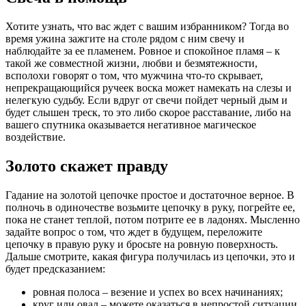
Хотите узнать, что вас ждет с вашим избранником? Тогда во
время ужина зажгите на столе рядом с ним свечу и
наблюдайте за ее пламенем. Ровное и спокойное пламя – к
такой же совместной жизни, любви и безмятежности,
всполохи говорят о том, что мужчина что-то скрывает,
непрекращающийся ручеек воска может намекать на слезы и
нелегкую судьбу. Если вдруг от свечи пойдет черный дым и
будет слышен треск, то это либо скорое расставание, либо на
вашего спутника оказывается негативное магическое
воздействие.
Золото скажет правду
Гадание на золотой цепочке простое и достаточное верное. В
полночь в одиночестве возьмите цепочку в руку, погрейте ее,
пока не станет теплой, потом потрите ее в ладонях. Мысленно
задайте вопрос о том, что ждет в будущем, переложите
цепочку в правую руку и бросьте на ровную поверхность.
Дальше смотрите, какая фигура получилась из цепочки, это и
будет предсказанием:
ровная полоса – везение и успех во всех начинаниях;
круг или овал – можете оказаться в непростой ситуации,