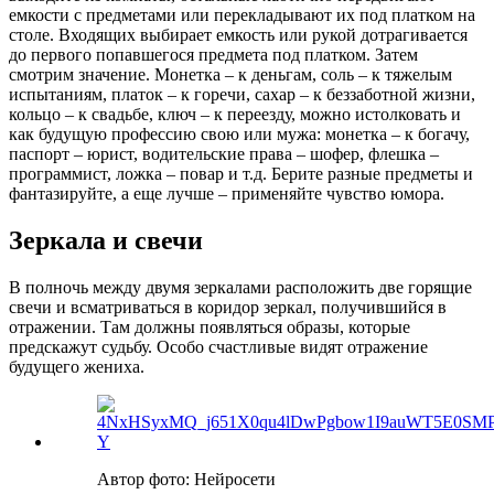
емкости с предметами или перекладывают их под платком на
столе. Входящих выбирает емкость или рукой дотрагивается
до первого попавшегося предмета под платком. Затем
смотрим значение. Монетка – к деньгам, соль – к тяжелым
испытаниям, платок – к горечи, сахар – к беззаботной жизни,
кольцо – к свадьбе, ключ – к переезду, можно истолковать и
как будущую профессию свою или мужа: монетка – к богачу,
паспорт – юрист, водительские права – шофер, флешка –
программист, ложка – повар и т.д. Берите разные предметы и
фантазируйте, а еще лучше – применяйте чувство юмора.
Зеркала и свечи
В полночь между двумя зеркалами расположить две горящие
свечи и всматриваться в коридор зеркал, получившийся в
отражении. Там должны появляться образы, которые
предскажут судьбу. Особо счастливые видят отражение
будущего жениха.
Автор фото: Нейросети