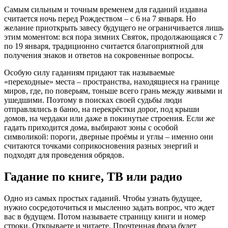
Самым сильным и точным временем для гаданий издавна
считается ночь перед Рождеством – с 6 на 7 января. Но
желание приоткрыть завесу будущего не ограничивается лишь
этим моментом: вся пора зимних Святок, продолжающаяся с 7
по 19 января, традиционно считается благоприятной для
получения знаков и ответов на сокровенные вопросы.
Особую силу гаданиям придают так называемые
«переходные» места – пространства, находящиеся на границе
миров, где, по поверьям, тоньше всего грань между живыми и
ушедшими. Поэтому в поисках своей судьбы люди
отправлялись в баню, на перекрёстки дорог, под крыши
домов, на чердаки или даже в покинутые строения. Если же
гадать приходится дома, выбирают зоны с особой
символикой: пороги, дверные проёмы и углы – именно они
считаются точками соприкосновения разных энергий и
подходят для проведения обрядов.
Гадание по книге, ТВ или радио
Одно из самых простых гаданий. Чтобы узнать будущее,
нужно сосредоточиться и мысленно задать вопрос, что ждет
вас в будущем. Потом называете страницу книги и номер
строки. Открываете и читаете. Прочтенная фраза будет