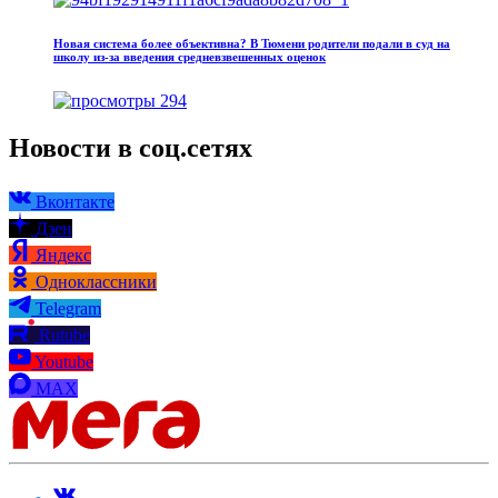
Новая система более объективна? В Тюмени родители подали в суд на
школу из‑за введения средневзвешенных оценок
294
Новости в соц.сетях
Вконтакте
Дзен
Яндекс
Одноклассники
Telegram
Rutube
Youtube
MAX