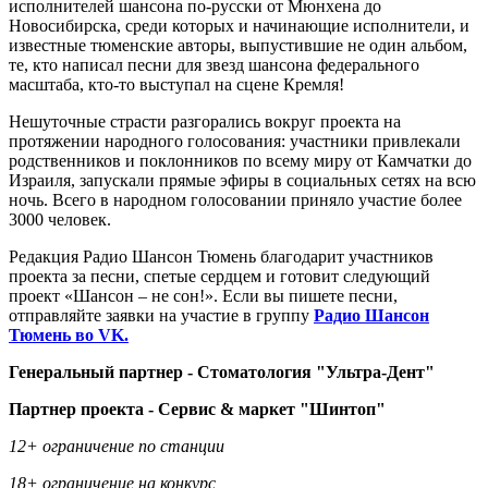
исполнителей шансона по-русски от Мюнхена до
Новосибирска, среди которых и начинающие исполнители, и
известные тюменские авторы, выпустившие не один альбом,
те, кто написал песни для звезд шансона федерального
масштаба, кто-то выступал на сцене Кремля!
Нешуточные страсти разгорались вокруг проекта на
протяжении народного голосования: участники привлекали
родственников и поклонников по всему миру от Камчатки до
Израиля, запускали прямые эфиры в социальных сетях на всю
ночь. Всего в народном голосовании приняло участие более
3000 человек.
Редакция Радио Шансон Тюмень благодарит участников
проекта за песни, спетые сердцем и готовит следующий
проект «Шансон – не сон!». Если вы пишете песни,
отправляйте заявки на участие в группу
Радио Шансон
Тюмень во VK.
Генеральный партнер - Стоматология "Ультра-Дент"
Партнер проекта - Сервис & маркет "Шинтоп"
12+ ограничение по станции
18+ ограничение на конкурс