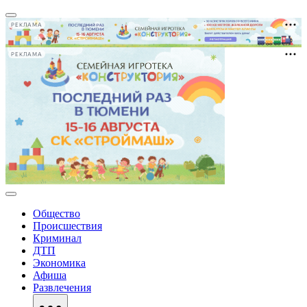
РЕКЛАМА
РЕКЛАМА
Общество
Происшествия
Криминал
ДТП
Экономика
Афиша
Развлечения