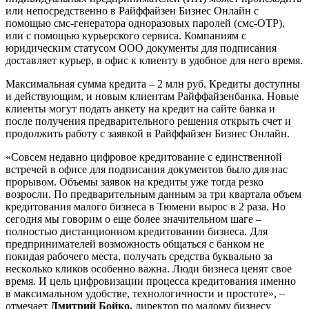
или непосредственно в Райффайзен Бизнес Онлайн с
помощью смс-генератора одноразовых паролей (смс-OTP),
или с помощью курьерского сервиса. Компаниям с
юридическим статусом ООО документы для подписания
доставляет курьер, в офис к клиенту в удобное для него время.
Максимальная сумма кредита – 2 млн руб. Кредиты доступны
и действующим, и новым клиентам Райффайзенбанка. Новые
клиенты могут подать анкету на кредит на сайте банка и
после получения предварительного решения открыть счет и
продолжить работу с заявкой в Райффайзен Бизнес Онлайн.
«Совсем недавно цифровое кредитование с единственной
встречей в офисе для подписания документов было для нас
прорывом. Объемы заявок на кредиты уже тогда резко
возросли. По предварительным данным за три квартала объем
кредитования малого бизнеса в Тюмени вырос в 2 раза. Но
сегодня мы говорим о еще более значительном шаге –
полностью дистанционном кредитовании бизнеса. Для
предпринимателей возможность общаться с банком не
покидая рабочего места, получать средства буквально за
несколько кликов особенно важна. Люди бизнеса ценят свое
время. И цель цифровизации процесса кредитования именно
в максимальном удобстве, технологичности и простоте», –
отмечает
Дмитрий Бойко,
директор по малому бизнесу