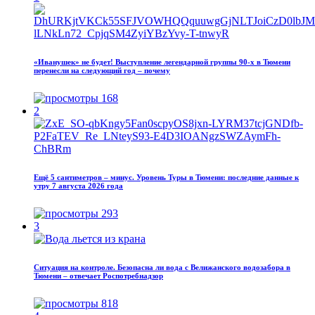
«Иванушек» не будет! Выступление легендарной группы 90‑х в Тюмени
перенесли на следующий год – почему
168
2
Ещё 5 сантиметров – минус. Уровень Туры в Тюмени: последние данные к
утру 7 августа 2026 года
293
3
Ситуация на контроле. Безопасна ли вода с Велижанского водозабора в
Тюмени – отвечает Роспотребнадзор
818