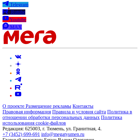
Telegram
Rutube
Youtube
MAX
О проекте
Размещение рекламы
Контакты
Правовая информация
Правила и условия сайта
Политика в
отношении обработки персональных данных
Политика
использования cookie-файлов
Редакция:
625003, г. Тюмень, ул. Гранитная, 4.
+7 (3452) 699-691
info@megatyumen.ru
Главный редактор:
Бегун Вадим Олегович