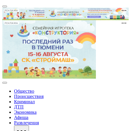
РЕКЛАМА
РЕКЛАМА
Общество
Происшествия
Криминал
ДТП
Экономика
Афиша
Развлечения