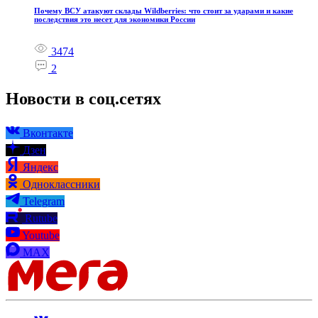
Почему ВСУ атакуют склады Wildberries: что стоит за ударами и какие
последствия это несет для экономики России
3474
2
Новости в соц.сетях
Вконтакте
Дзен
Яндекс
Одноклассники
Telegram
Rutube
Youtube
MAX