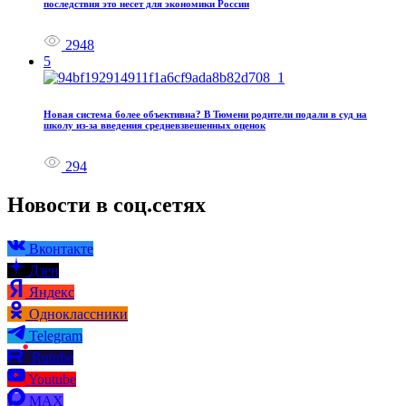
последствия это несет для экономики России
2948
5
Новая система более объективна? В Тюмени родители подали в суд на
школу из‑за введения средневзвешенных оценок
294
Новости в соц.сетях
Вконтакте
Дзен
Яндекс
Одноклассники
Telegram
Rutube
Youtube
MAX