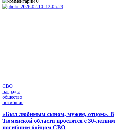
0
СВО
награды
общество
погибшие
«Был любимым сыном, мужем, отцом». В
Тюменской области простятся с 30-летним
погибшим бойцом СВО