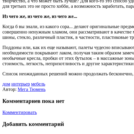
творчество, а что может быть лучше? Для кого-то это способ у
для третьих это не просто хобби, а возможность заработать, па
Из чего же, из чего же, из чего же...
Когда б вы знали, из какого сора... делают оригинальные пред
совершенно ненужным хламом, они рассматривают в качестве ма
шины, стекло, различный пластик, в частности, пластиковые т
Поддоны или, как их еще называют, палеты чудесно вписываютс
необходимости покрывают лаком, получая таким образом замеч
необычные кресла, пробки от этих бутылок – в массажные зоны
стоимость, легкость, неприхотливость и другие характеристики
Список неожиданных решений можно продолжать бесконечно, и 
дом
интерьер
мебель
Автор:
Мега Тюмень
Комментариев пока нет
Комментировать
Добавить комментарий