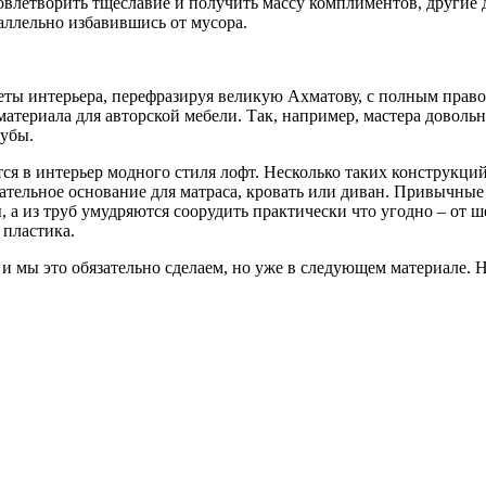
довлетворить тщеславие и получить массу комплиментов, другие 
раллельно избавившись от мусора.
меты интерьера, перефразируя великую Ахматову, с полным право
териала для авторской мебели. Так, например, мастера довольн
рубы.
я в интерьер модного стиля лофт. Несколько таких конструкций
ательное основание для матраса, кровать или диван. Привычны
, а из труб умудряются соорудить практически что угодно – от 
 пластика.
мы это обязательно сделаем, но уже в следующем материале. Н