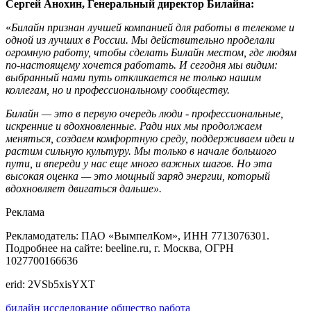
Сергей Анохин, Генеральный директор Билайна:
«
Билайн признан лучшей компанией для работы в телекоме и
одной из лучших в России. Мы действительно проделали
огромную работу, чтобы сделать Билайн местом, где людям
по-настоящему хочется работать. И сегодня мы видим:
выбранный нами путь откликается не только нашим
коллегам, но и профессиональному сообществу.
Билайн — это в первую очередь люди - профессиональные,
искренние и вдохновленные. Ради них мы продолжаем
меняться, создаем комфортную среду, поддерживаем идеи и
растим сильную культуру. Мы только в начале большого
пути, и впереди у нас еще много важных шагов. Но эта
высокая оценка — это мощный заряд энергии, который
вдохновляет двигаться дальше».
Реклама
Рекламодатель: ПАО «ВымпелКом», ИНН 7713076301.
Подробнее на сайте: beeline.ru, г. Москва, ОГРН
1027700166636
erid: 2VSb5xisYXT
билайн
исследование
общество
работа