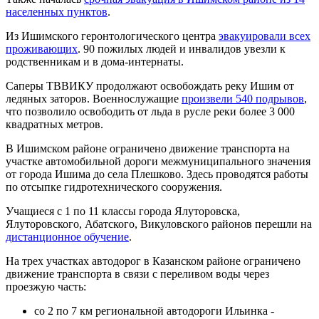
населенных пунктов
.
Из Ишимского геронтологического центра
эвакуировали всех
проживающих
. 90 пожилых людей и инвалидов увезли к
родственникам и в дома-интернаты.
Саперы ТВВИКУ продолжают освобождать реку Ишим от
ледяных заторов. Военнослужащие
произвели 540 подрывов
,
что позволило освободить от льда в русле реки более 3 000
квадратных метров.
В Ишимском районе ограничено движение транспорта на
участке автомобильной дороги межмуниципального значения
от города Ишима до села Плешково. Здесь проводятся работы
по отсыпке гидротехнического сооружения.
Учащиеся с 1 по 11 классы города Ялуторовска,
Ялуторовского, Абатского, Викуловского районов перешли на
дистанционное обучение
.
На трех участках автодорог в Казанском районе ограничено
движение транспорта в связи с переливом воды через
проезжую часть:
со 2 по 7 км региональной автодороги Ильинка -